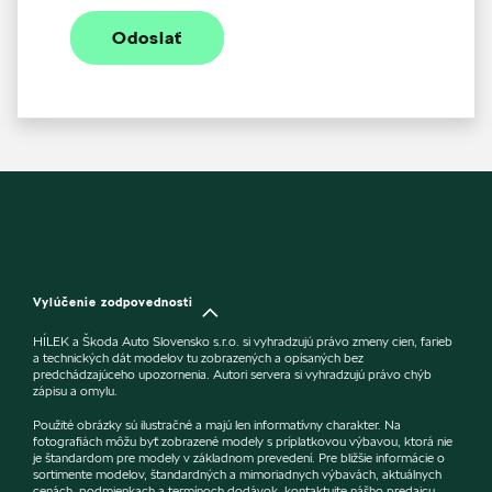
Odoslať
Vylúčenie zodpovednosti
HÍLEK a Škoda Auto Slovensko s.r.o. si vyhradzujú právo zmeny cien, farieb
a technických dát modelov tu zobrazených a opísaných bez
predchádzajúceho upozornenia. Autori servera si vyhradzujú právo chýb
zápisu a omylu.
Použité obrázky sú ilustračné a majú len informatívny charakter. Na
fotografiách môžu byť zobrazené modely s príplatkovou výbavou, ktorá nie
je štandardom pre modely v základnom prevedení. Pre bližšie informácie o
sortimente modelov, štandardných a mimoriadnych výbavách, aktuálnych
cenách, podmienkach a termínoch dodávok, kontaktujte nášho predajcu