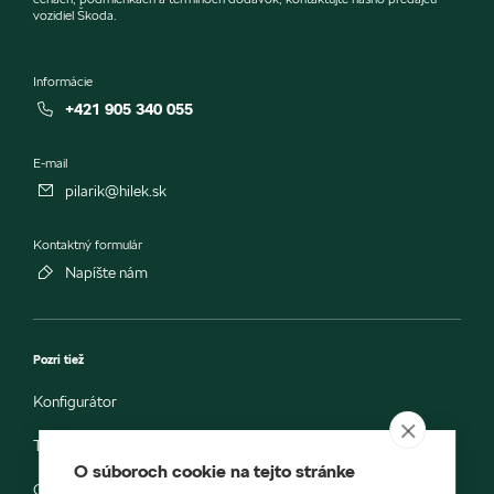
vozidiel Škoda.
Informácie
+421 905 340 055
E-mail
pilarik@hilek.sk
Kontaktný formulár
Napíšte nám
Pozri tiež
Konfigurátor
Testovacia jazda
O súboroch cookie na tejto stránke
Objednávka do servisu