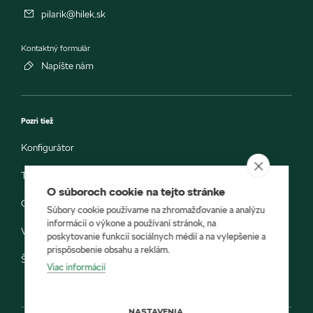
pilarik@hilek.sk
Kontaktný formulár
Napíšte nám
Pozri tiež
Konfigurátor
Testovacia jazda
O súboroch cookie na tejto stránke
Objednávka do servisu
Súbory cookie používame na zhromažďovanie a analýzu
informácií o výkone a používaní stránok, na
Vozidlá ihneď k odberu
poskytovanie funkcií sociálnych médií a na vylepšenie a
prispôsobenie obsahu a reklám.
Škoda E-shop
Viac informácií
NASTAVENIA