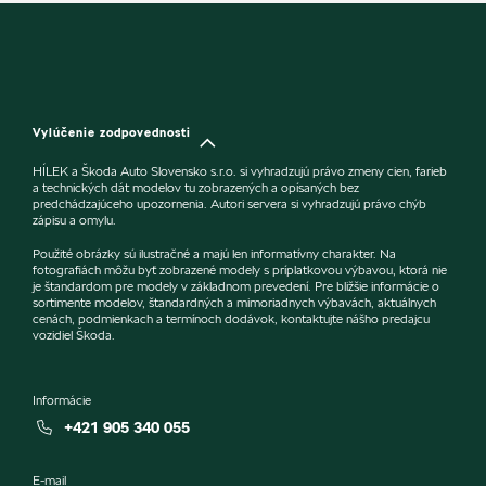
Vylúčenie zodpovednosti
HÍLEK a Škoda Auto Slovensko s.r.o. si vyhradzujú právo zmeny cien, farieb
a technických dát modelov tu zobrazených a opísaných bez
predchádzajúceho upozornenia. Autori servera si vyhradzujú právo chýb
zápisu a omylu.
Použité obrázky sú ilustračné a majú len informatívny charakter. Na
fotografiách môžu byť zobrazené modely s príplatkovou výbavou, ktorá nie
je štandardom pre modely v základnom prevedení. Pre bližšie informácie o
sortimente modelov, štandardných a mimoriadnych výbavách, aktuálnych
cenách, podmienkach a termínoch dodávok, kontaktujte nášho predajcu
vozidiel Škoda.
Informácie
+421 905 340 055
E-mail