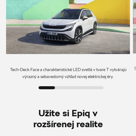
Tech-Deck Face a charakteristické LED svetlá v tvare T vytvárajú
výrazný a sebavedomý vzhľad novej elektrickej éry.
Užite si Epiq v
rozšírenej realite