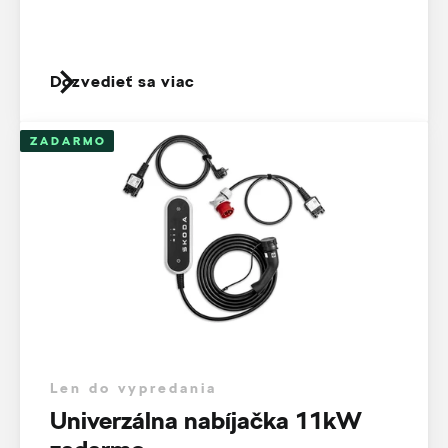
Dozvedieť sa viac
ZADARMO
Len do vypredania
Univerzálna nabíjačka 11kW