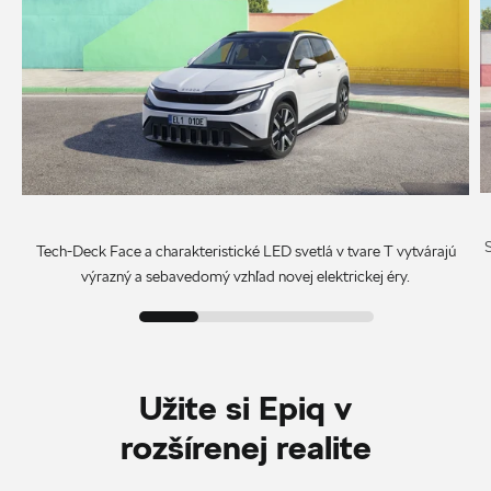
Tech-Deck Face a charakteristické LED svetlá v tvare T vytvárajú
výrazný a sebavedomý vzhľad novej elektrickej éry.
Užite si Epiq v
rozšírenej realite