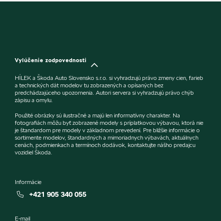
Vylúčenie zodpovednosti
HÍLEK a Škoda Auto Slovensko s.r.o. si vyhradzujú právo zmeny cien, farieb
a technických dát modelov tu zobrazených a opísaných bez
predchádzajúceho upozornenia. Autori servera si vyhradzujú právo chýb
zápisu a omylu.
Použité obrázky sú ilustračné a majú len informatívny charakter. Na
fotografiách môžu byť zobrazené modely s príplatkovou výbavou, ktorá nie
je štandardom pre modely v základnom prevedení. Pre bližšie informácie o
sortimente modelov, štandardných a mimoriadnych výbavách, aktuálnych
cenách, podmienkach a termínoch dodávok, kontaktujte nášho predajcu
vozidiel Škoda.
Informácie
+421 905 340 055
E-mail