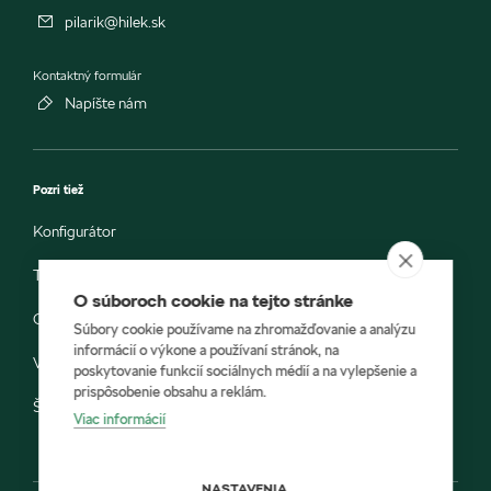
pilarik@hilek.sk
Kontaktný formulár
Napíšte nám
Pozri tiež
Konfigurátor
Testovacia jazda
O súboroch cookie na tejto stránke
Objednávka do servisu
Súbory cookie používame na zhromažďovanie a analýzu
informácií o výkone a používaní stránok, na
Vozidlá ihneď k odberu
poskytovanie funkcií sociálnych médií a na vylepšenie a
prispôsobenie obsahu a reklám.
Škoda E-shop
Viac informácií
NASTAVENIA