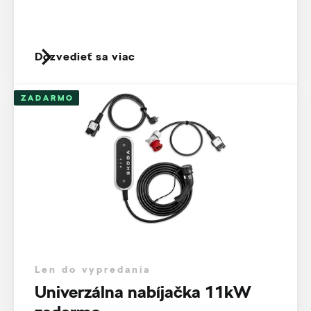
Dozvedieť sa viac
ZADARMO
Len do vypredania
Univerzálna nabíjačka 11kW