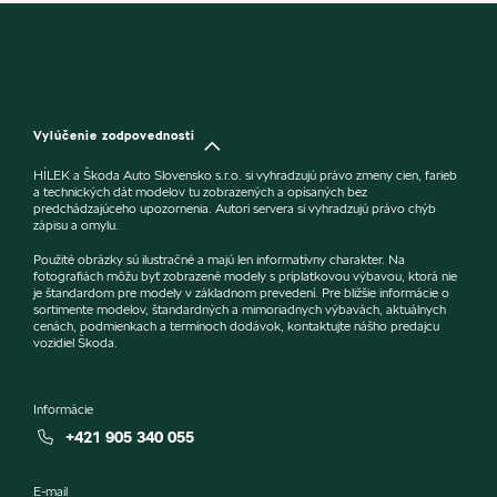
Vylúčenie zodpovednosti
HÍLEK a Škoda Auto Slovensko s.r.o. si vyhradzujú právo zmeny cien, farieb
a technických dát modelov tu zobrazených a opísaných bez
predchádzajúceho upozornenia. Autori servera si vyhradzujú právo chýb
zápisu a omylu.
Použité obrázky sú ilustračné a majú len informatívny charakter. Na
fotografiách môžu byť zobrazené modely s príplatkovou výbavou, ktorá nie
je štandardom pre modely v základnom prevedení. Pre bližšie informácie o
sortimente modelov, štandardných a mimoriadnych výbavách, aktuálnych
cenách, podmienkach a termínoch dodávok, kontaktujte nášho predajcu
vozidiel Škoda.
Informácie
+421 905 340 055
E-mail