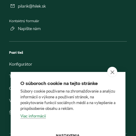
pilarik@hilek.sk
Kontaktný formulár
Napíšte nám
Pozri tiež
Konfigurátor
Testovacia jazda
O súboroch cookie na tejto stránke
Objednávka do servisu
Súbory cookie používame na zhromažďovanie a analýzu
informácií o výkone a používaní stránok, na
Vozidlá ihneď k odberu
poskytovanie funkcií sociálnych médií a na vylepšenie a
prispôsobenie obsahu a reklám.
Škoda E-shop
Viac informácií
NASTAVENIA