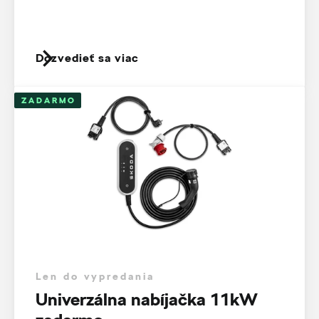
Dozvedieť sa viac
ZADARMO
Len do vypredania
Univerzálna nabíjačka 11kW