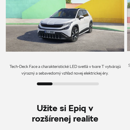
Tech-Deck Face a charakteristické LED svetlá v tvare T vytvárajú
výrazný a sebavedomý vzhľad novej elektrickej éry.
Užite si Epiq v
rozšírenej realite