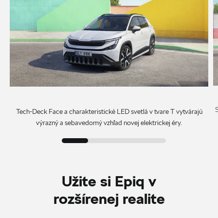
Tech-Deck Face a charakteristické LED svetlá v tvare T vytvárajú
výrazný a sebavedomý vzhľad novej elektrickej éry.
Užite si Epiq v
rozšírenej realite