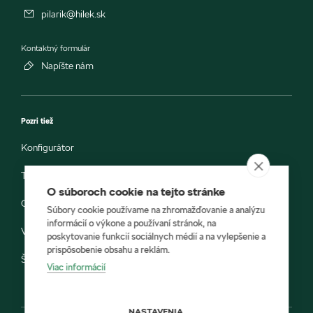
pilarik@hilek.sk
Kontaktný formulár
Napíšte nám
Pozri tiež
Konfigurátor
Testovacia jazda
O súboroch cookie na tejto stránke
Objednávka do servisu
Súbory cookie používame na zhromažďovanie a analýzu
informácií o výkone a používaní stránok, na
Vozidlá ihneď k odberu
poskytovanie funkcií sociálnych médií a na vylepšenie a
prispôsobenie obsahu a reklám.
Škoda E-shop
Viac informácií
NASTAVENIA