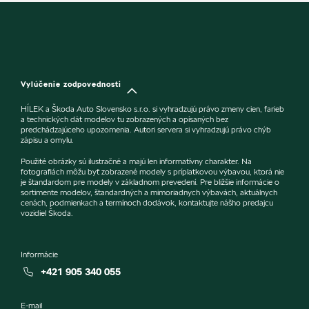
Vylúčenie zodpovednosti
HÍLEK a Škoda Auto Slovensko s.r.o. si vyhradzujú právo zmeny cien, farieb
a technických dát modelov tu zobrazených a opísaných bez
predchádzajúceho upozornenia. Autori servera si vyhradzujú právo chýb
zápisu a omylu.
Použité obrázky sú ilustračné a majú len informatívny charakter. Na
fotografiách môžu byť zobrazené modely s príplatkovou výbavou, ktorá nie
je štandardom pre modely v základnom prevedení. Pre bližšie informácie o
sortimente modelov, štandardných a mimoriadnych výbavách, aktuálnych
cenách, podmienkach a termínoch dodávok, kontaktujte nášho predajcu
vozidiel Škoda.
Informácie
+421 905 340 055
E-mail