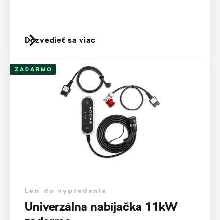
Dozvedieť sa viac
ZADARMO
Len do vypredania
Univerzálna nabíjačka 11kW