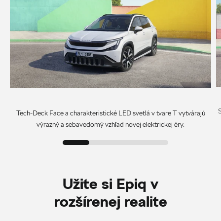
Tech-Deck Face a charakteristické LED svetlá v tvare T vytvárajú
výrazný a sebavedomý vzhľad novej elektrickej éry.
Užite si Epiq v
rozšírenej realite