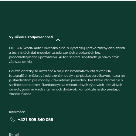
Vylúčenie zodpovednosti
HÍLEK a Škoda Auto Slovensko s.r.o. si vyhradzujú právo zmeny cien, farieb
a technických dát modelov tu zobrazených a opísaných bez
predchádzajúceho upozornenia. Autori servera si vyhradzujú právo chýb
zápisu a omylu.
Použité obrázky sú ilustračné a majú len informatívny charakter. Na
fotografiách môžu byť zobrazené modely s príplatkovou výbavou, ktorá nie
je štandardom pre modely v základnom prevedení. Pre bližšie informácie o
sortimente modelov, štandardných a mimoriadnych výbavách, aktuálnych
cenách, podmienkach a termínoch dodávok, kontaktujte nášho predajcu
vozidiel Škoda.
Informácie
+421 905 340 055
E-mail