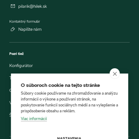
pilarik@hilek.sk
Kontaktný formulár
Napíšte nám
Pozri tiež
Konfigurátor
Testovacia jazda
O súboroch cookie na tejto stránke
Objednávka do servisu
Súbory cookie používame na zhromažďovanie a analýzu
informácií o výkone a používaní stránok, na
Vozidlá ihneď k odberu
poskytovanie funkcií sociálnych médií a na vylepšenie a
prispôsobenie obsahu a reklám.
Škoda E-shop
Viac informácií
NASTAVENIA