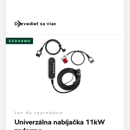
Dozvedieť sa viac
ZADARMO
Len do vypredania
Univerzálna nabíjačka 11kW