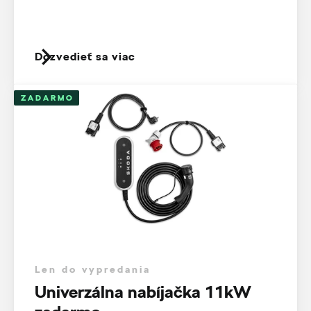
Dozvedieť sa viac
ZADARMO
Len do vypredania
Univerzálna nabíjačka 11kW