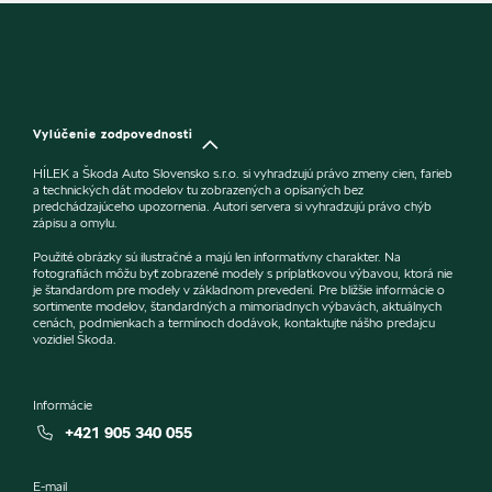
Vylúčenie zodpovednosti
HÍLEK a Škoda Auto Slovensko s.r.o. si vyhradzujú právo zmeny cien, farieb
a technických dát modelov tu zobrazených a opísaných bez
predchádzajúceho upozornenia. Autori servera si vyhradzujú právo chýb
zápisu a omylu.
Použité obrázky sú ilustračné a majú len informatívny charakter. Na
fotografiách môžu byť zobrazené modely s príplatkovou výbavou, ktorá nie
je štandardom pre modely v základnom prevedení. Pre bližšie informácie o
sortimente modelov, štandardných a mimoriadnych výbavách, aktuálnych
cenách, podmienkach a termínoch dodávok, kontaktujte nášho predajcu
vozidiel Škoda.
Informácie
+421 905 340 055
E-mail