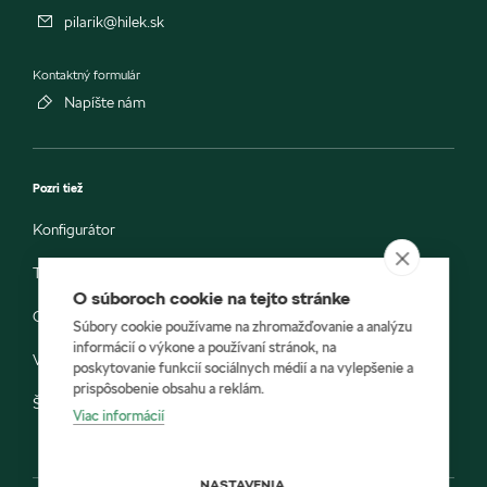
pilarik@hilek.sk
Kontaktný formulár
Napíšte nám
Pozri tiež
Konfigurátor
Testovacia jazda
O súboroch cookie na tejto stránke
Objednávka do servisu
Súbory cookie používame na zhromažďovanie a analýzu
informácií o výkone a používaní stránok, na
Vozidlá ihneď k odberu
poskytovanie funkcií sociálnych médií a na vylepšenie a
prispôsobenie obsahu a reklám.
Škoda E-shop
Viac informácií
NASTAVENIA