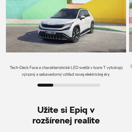
Tech-Deck Face a charakteristické LED svetlá v tvare T vytvárajú
výrazný a sebavedomý vzhľad novej elektrickej éry.
Užite si Epiq v
rozšírenej realite