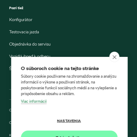
Pozri tiež
Konfigurátor
Testovacia jazda
Objednávka do servisu
Vozidlá ihneď k odberu
O súboroch cookie na tejto stránke
Škoda E-shop
Súbory cookie používame na zhromažďovanie a analýzu
informácií o výkone a používaní stránok, na
poskytovanie funkcií sociálnych médií a na vylepšenie a
prispôsobenie obsahu a reklám.
Viac informácií
Ochrana osobných údajov
NASTAVENIA
Cookies
Kontakt