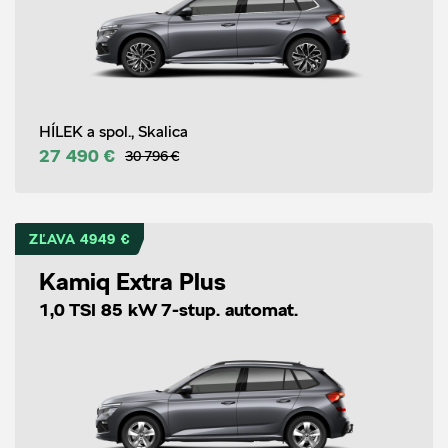
HÍLEK a spol., Skalica
27 490 €
30 796 €
ZĽAVA 4949 €
Kamiq Extra Plus
1,0 TSI 85 kW 7-stup. automat.