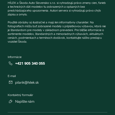
HÍLEK a Škoda Auto Slovensko s.r.o. si vyhradzujú právo zmeny cien, farieb
a technických dát modelov tu zobrazených a opísaných bez
predchádzajúceho upozornenia. Autori servera si vyhradzujú právo chýb
zápisu a omylu.
Použité obrázky sú ilustračné a majú len informatívny charakter. Na
fotografiách môžu byť zobrazené modely s príplatkovou výbavou, ktorá nie
je štandardom pre modely v základnom prevedení. Pre bližšie informácie o
sortimente modelov, štandardných a mimoriadnych výbavách, aktuálnych
cenách, podmienkach a termínoch dodávok, kontaktujte nášho predajcu
vozidiel Škoda.
Informácie
+421 905 340 055
E-mail
pilarik@hilek.sk
Kontaktný formulár
Napíšte nám