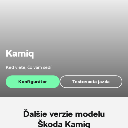
Kamiq
Keď viete, čo vám sedí
Konfigurátor
Testovacia jazda
Ďalšie verzie modelu
Škoda Kamiq