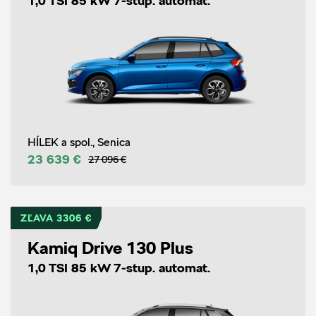
1,0 TSI 85 kW 7-stup. automat.
HÍLEK a spol., Senica
23 639 €
27 096 €
ZĽAVA 3306 €
Kamiq Drive 130 Plus
1,0 TSI 85 kW 7-stup. automat.