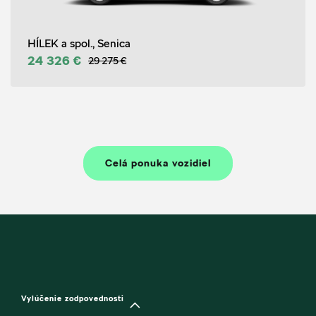
HÍLEK a spol., Senica
24 326 €
29 275 €
Celá ponuka vozidiel
Vylúčenie zodpovednosti