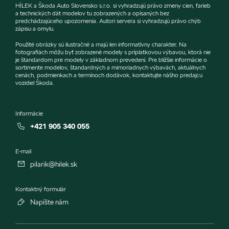
HÍLEK a Škoda Auto Slovensko s.r.o. si vyhradzujú právo zmeny cien, farieb
a technických dát modelov tu zobrazených a opísaných bez
predchádzajúceho upozornenia. Autori servera si vyhradzujú právo chýb
zápisu a omylu.
Použité obrázky sú ilustračné a majú len informatívny charakter. Na
fotografiách môžu byť zobrazené modely s príplatkovou výbavou, ktorá nie
je štandardom pre modely v základnom prevedení. Pre bližšie informácie o
sortimente modelov, štandardných a mimoriadnych výbavách, aktuálnych
cenách, podmienkach a termínoch dodávok, kontaktujte nášho predajcu
vozidiel Škoda.
Informácie
+421 905 340 055
E-mail
pilarik@hilek.sk
Kontaktný formulár
Napíšte nám