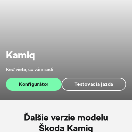
Kamiq
Keď viete, čo vám sedí
Konfigurátor
Testovacia jazda
Ďalšie verzie modelu
Škoda Kamiq