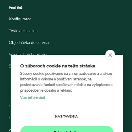
Pozri tiež
Konfigurátor
Testovacia jazda
Objednávka do servisu
Vozidlá ihneď k odberu
O súboroch cookie na tejto stránke
Škoda E-shop
Súbory cookie používame na zhromažďovanie a analýzu
informácií o výkone a používaní stránok, na
poskytovanie funkcií sociálnych médií a na vylepšenie a
prispôsobenie obsahu a reklám.
Viac informácií
Ochrana osobných údajov
NASTAVENIA
Cookies
Kontakt