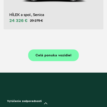
HÍLEK a spol., Senica
24 326 €
29 275 €
Celá ponuka vozidiel
Vylúčenie zodpovednosti