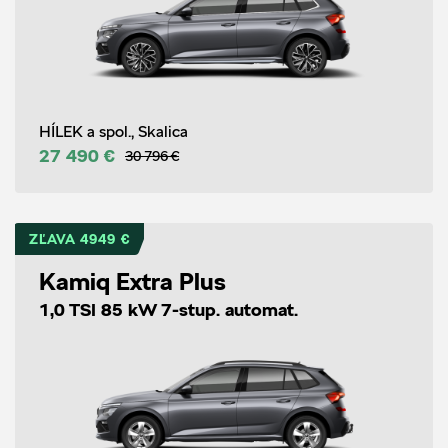
HÍLEK a spol., Skalica
27 490 €
30 796 €
ZĽAVA 4949 €
Kamiq Extra Plus
1,0 TSI 85 kW 7-stup. automat.