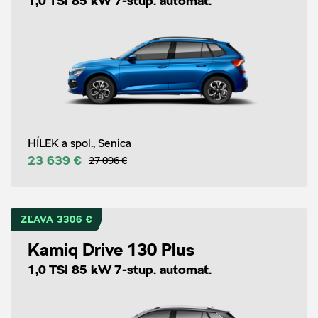
1,0 TSI 85 kW 7-stup. automat.
HÍLEK a spol., Senica
23 639 €
27 096 €
ZĽAVA 3306 €
Kamiq Drive 130 Plus
1,0 TSI 85 kW 7-stup. automat.