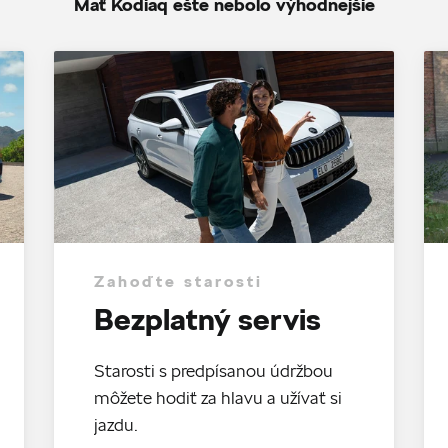
Mať Kodiaq ešte nebolo výhodnejšie
Zahoďte starosti
Bezplatný servis
Starosti s predpísanou údržbou
môžete hodiť za hlavu a užívať si
jazdu.