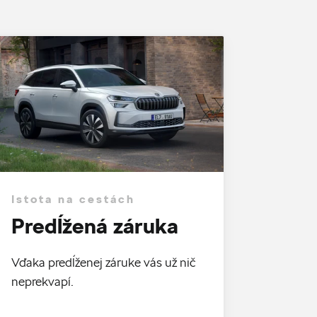
Istota na cestách
Predĺžená záruka
Vďaka predĺženej záruke vás už nič
neprekvapí.