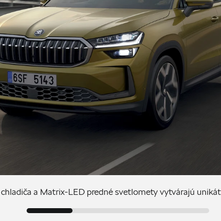
chladiča a Matrix-LED predné svetlomety vytvárajú unikát