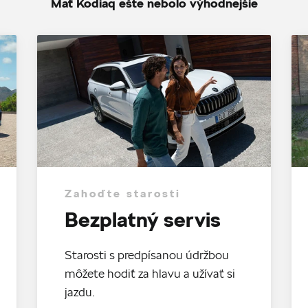
Mať Kodiaq ešte nebolo výhodnejšie
Zahoďte starosti
Bezplatný servis
Starosti s predpísanou údržbou
môžete hodiť za hlavu a užívať si
jazdu.