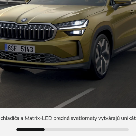
chladiča a Matrix-LED predné svetlomety vytvárajú unikát