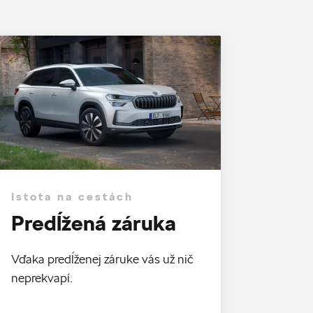
Istota na cestách
Predĺžená záruka
Vďaka predĺženej záruke vás už nič
neprekvapí.