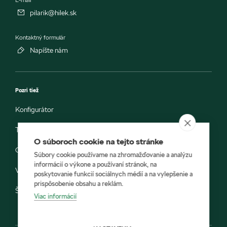
pilarik@hilek.sk
Kontaktný formulár
Napíšte nám
Pozri tiež
Konfigurátor
Testovacia jazda
O súboroch cookie na tejto stránke
Objednávka do servisu
Súbory cookie používame na zhromažďovanie a analýzu
informácií o výkone a používaní stránok, na
Vozidlá ihneď k odberu
poskytovanie funkcií sociálnych médií a na vylepšenie a
prispôsobenie obsahu a reklám.
Škoda E-shop
Viac informácií