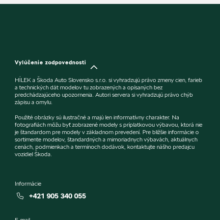
Vylúčenie zodpovednosti
HÍLEK a Škoda Auto Slovensko s.r.o. si vyhradzujú právo zmeny cien, farieb
a technických dát modelov tu zobrazených a opísaných bez
predchádzajúceho upozornenia. Autori servera si vyhradzujú právo chýb
zápisu a omylu.
Použité obrázky sú ilustračné a majú len informatívny charakter. Na
fotografiách môžu byť zobrazené modely s príplatkovou výbavou, ktorá nie
je štandardom pre modely v základnom prevedení. Pre bližšie informácie o
sortimente modelov, štandardných a mimoriadnych výbavách, aktuálnych
cenách, podmienkach a termínoch dodávok, kontaktujte nášho predajcu
vozidiel Škoda.
Informácie
+421 905 340 055
E-mail