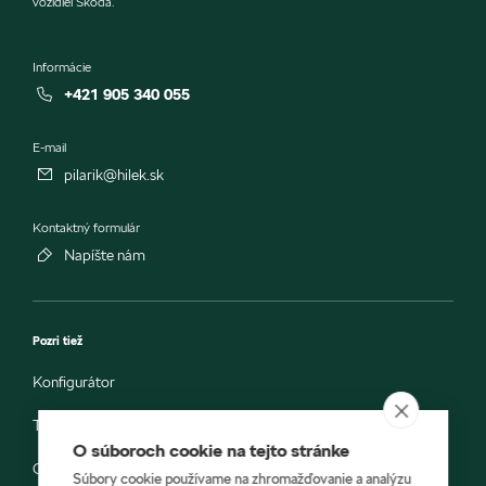
vozidiel Škoda.
Informácie
+421 905 340 055
E-mail
pilarik@hilek.sk
Kontaktný formulár
Napíšte nám
Pozri tiež
Konfigurátor
Testovacia jazda
O súboroch cookie na tejto stránke
Objednávka do servisu
Súbory cookie používame na zhromažďovanie a analýzu