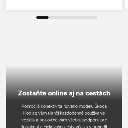
Zostaňte online aj na cestách
Pokročilá konektivita nového modelu Škoda
Kodiaq vám uľahčí každodenné používanie
vozidla a poskytne vám všetku podporu pre
dosiahnutie cieľa vašej cesty včas a v pohodlí.