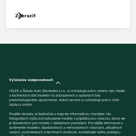
Zobraziť
Vylúčenie zodpovednosti
HÍLEK a Škoda Auto Slovensko s.r.o. si vyhradzujú právo zmeny cien, farieb
a technických dát modelov tu zobrazených a opísaných bez
predchádzajúceho upozornenia. Autori servera si vyhradzujú právo chýb
zápisu a omylu.
Použité obrázky sú ilustračné a majú len informatívny charakter. Na
fotografiách môžu byť zobrazené modely s príplatkovou výbavou, ktorá nie
je štandardom pre modely v základnom prevedení. Pre bližšie informácie o
sortimente modelov, štandardných a mimoriadnych výbavách, aktuálnych
cenách, podmienkach a termínoch dodávok, kontaktujte nášho predajcu