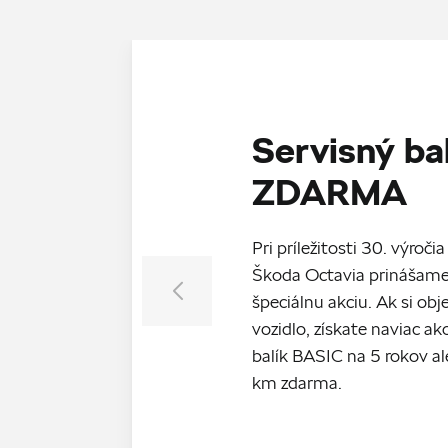
Servisný ba
ZDARMA
Pri príležitosti 30. výroč
Škoda Octavia prinášame
špeciálnu akciu. Ak si ob
vozidlo, získate naviac a
balík BASIC na 5 rokov 
km zdarma.