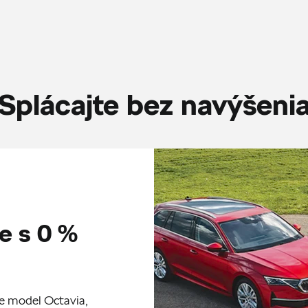
Splácajte bez navýšeni
e s 0 %
re model Octavia,