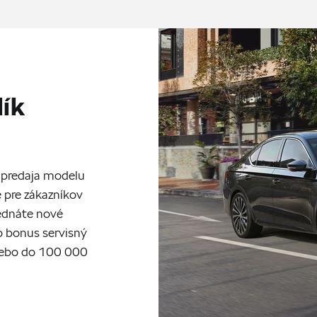
lík
ia predaja modelu
 pre zákazníkov
jednáte nové
ko bonus servisný
alebo do 100 000