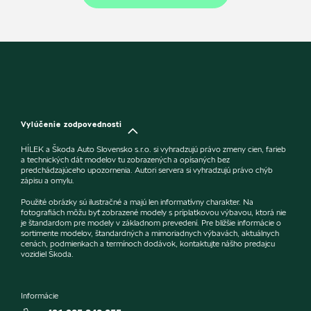
Vylúčenie zodpovednosti
HÍLEK a Škoda Auto Slovensko s.r.o. si vyhradzujú právo zmeny cien, farieb
a technických dát modelov tu zobrazených a opísaných bez
predchádzajúceho upozornenia. Autori servera si vyhradzujú právo chýb
zápisu a omylu.
Použité obrázky sú ilustračné a majú len informatívny charakter. Na
fotografiách môžu byť zobrazené modely s príplatkovou výbavou, ktorá nie
je štandardom pre modely v základnom prevedení. Pre bližšie informácie o
sortimente modelov, štandardných a mimoriadnych výbavách, aktuálnych
cenách, podmienkach a termínoch dodávok, kontaktujte nášho predajcu
vozidiel Škoda.
Informácie