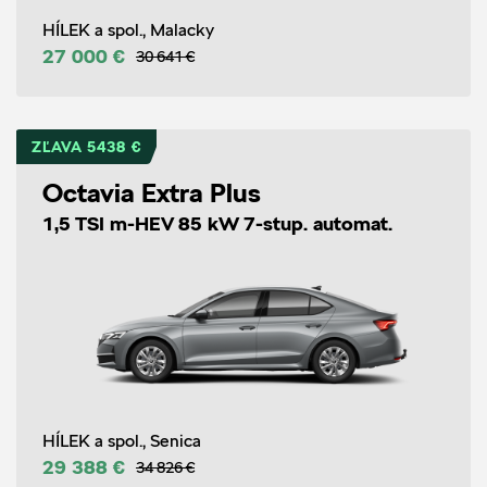
HÍLEK a spol., Malacky
27 000 €
30 641 €
ZĽAVA 5438 €
Octavia Extra Plus
1,5 TSI m-HEV 85 kW 7-stup. automat.
HÍLEK a spol., Senica
29 388 €
34 826 €