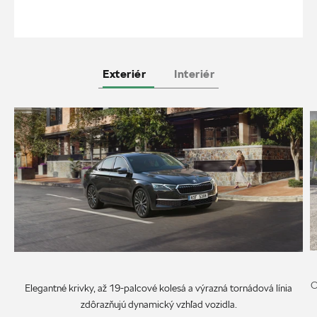
Exteriér
Interiér
O
Elegantné krivky, až 19-palcové kolesá a výrazná tornádová línia
zdôrazňujú dynamický vzhľad vozidla.