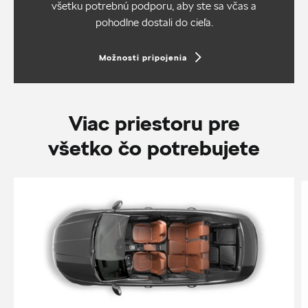
všetku potrebnú podporu, aby ste sa včas a
pohodlne dostali do cieľa.
Možnosti pripojenia
Viac priestoru pre
všetko čo potrebujete