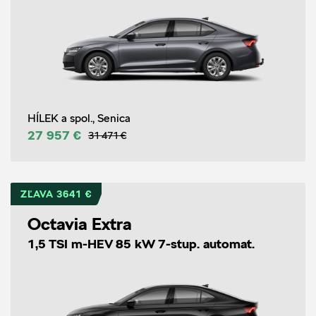
HÍLEK a spol., Senica
27 957 €
31 471 €
ZĽAVA 3641 €
Octavia Extra
1,5 TSI m-HEV 85 kW 7-stup. automat.