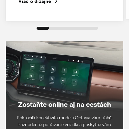
Viac o dizajne
Zostaňte online aj na cestách
Pokročilá konektivita modelu Octavia vám uľahčí
každodenné používanie vozidla a poskytne vám