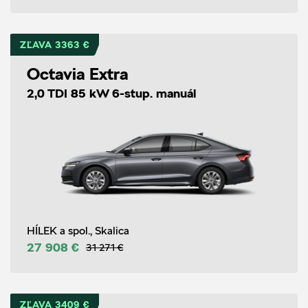
ZĽAVA 3363 €
Octavia Extra
2,0 TDI 85 kW 6-stup. manuál
HÍLEK a spol., Skalica
27 908 €
31 271 €
ZĽAVA 3409 €