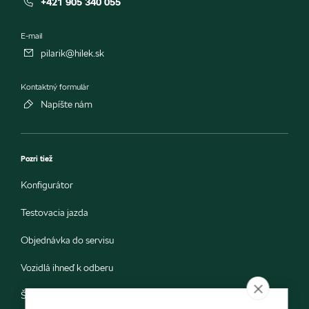
+421 905 340 055
E-mail
pilarik@hilek.sk
Kontaktný formulár
Napíšte nám
Pozri tiež
Konfigurátor
Testovacia jazda
Objednávka do servisu
Vozidlá ihneď k odberu
Škoda E-shop