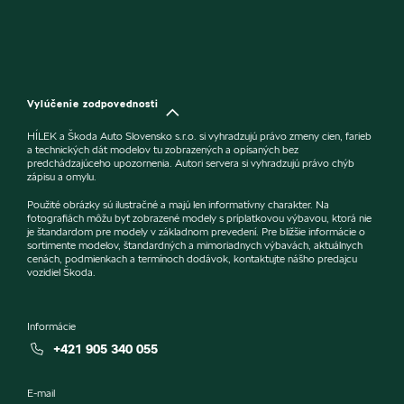
Vylúčenie zodpovednosti
HÍLEK a Škoda Auto Slovensko s.r.o. si vyhradzujú právo zmeny cien, farieb
a technických dát modelov tu zobrazených a opísaných bez
predchádzajúceho upozornenia. Autori servera si vyhradzujú právo chýb
zápisu a omylu.
Použité obrázky sú ilustračné a majú len informatívny charakter. Na
fotografiách môžu byť zobrazené modely s príplatkovou výbavou, ktorá nie
je štandardom pre modely v základnom prevedení. Pre bližšie informácie o
sortimente modelov, štandardných a mimoriadnych výbavách, aktuálnych
cenách, podmienkach a termínoch dodávok, kontaktujte nášho predajcu
vozidiel Škoda.
Informácie
+421 905 340 055
E-mail