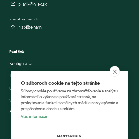
pilarik@hilek.sk
Kontaktný formulár
Napíšte nám
Pozri tiež
Konfigurátor
Testovacia jazda
O súboroch cookie na tejto stránke
Objednávka do servisu
Súbory cookie používame na zhromažďovanie a analýzu
informácií o výkone a používaní stránok, na
Vozidlá ihneď k odberu
poskytovanie funkcií sociálnych médií a na vylepšenie a
prispôsobenie obsahu a reklám.
Škoda E-shop
Viac informácií
NASTAVENIA