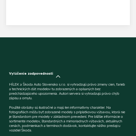
Vylúčenie zodpovednosti
HÍLEK a Škoda Auto Slovensko s.r.o. si vyhradzujú právo zmeny cien, farieb
a technických dát modelov tu zobrazených a opísaných bez
predchádzajúceho upozornenia. Autori servera si vyhradzujú právo chýb
zápisu a omylu.
Použité obrázky sú ilustračné a majú len informatívny charakter. Na
fotografiách môžu byť zobrazené modely s príplatkovou výbavou, ktorá nie
je štandardom pre modely v základnom prevedení. Pre bližšie informácie o
sortimente modelov, štandardných a mimoriadnych výbavách, aktuálnych
cenách, podmienkach a termínoch dodávok, kontaktujte nášho predajcu
vozidiel Škoda.