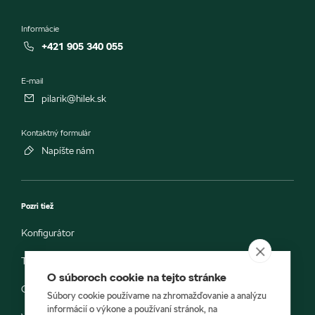
Informácie
+421 905 340 055
E-mail
pilarik@hilek.sk
Kontaktný formulár
Napíšte nám
Pozri tiež
Konfigurátor
Testovacia jazda
O súboroch cookie na tejto stránke
Objednávka do servisu
Súbory cookie používame na zhromažďovanie a analýzu
informácií o výkone a používaní stránok, na