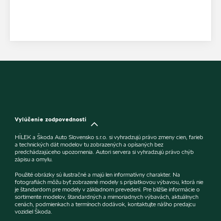
Vylúčenie zodpovednosti
HÍLEK a Škoda Auto Slovensko s.r.o. si vyhradzujú právo zmeny cien, farieb
a technických dát modelov tu zobrazených a opísaných bez
predchádzajúceho upozornenia. Autori servera si vyhradzujú právo chýb
zápisu a omylu.
Použité obrázky sú ilustračné a majú len informatívny charakter. Na
fotografiách môžu byť zobrazené modely s príplatkovou výbavou, ktorá nie
je štandardom pre modely v základnom prevedení. Pre bližšie informácie o
sortimente modelov, štandardných a mimoriadnych výbavách, aktuálnych
cenách, podmienkach a termínoch dodávok, kontaktujte nášho predajcu
vozidiel Škoda.