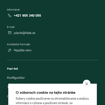
Informácie
+421 905 340 055
E-mail
pilarik@hilek.sk
Kontaktný formulár
Napíšte nám
Pozri tiež
Konfigurátor
Testovacia jazda
O súboroch cookie na tejto stránke
Objednávka do servisu
Súbory cookie používame na zhromažďovanie a analýzu
informácií o výkone a používaní stránok, na