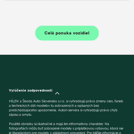
Celá ponuka vozidiel
Vylúčenie zodpovednosti
HÍLEK a Škoda Auto Slovensko s.r.o. si vyhradzujú právo zmeny cien, farieb
a technických dát modelov tu zobrazených a opísaných bez
predchádzajúceho upozornenia. Autori servera si vyhradzujú právo chýb
zápisu a omylu.
Použité obrázky sú ilustračné a majú len informatívny charakter. Na
fotografiách môžu byť zobrazené modely s príplatkovou výbavou, ktorá nie
je štandardom pre modely v základnom prevedení. Pre bližšie informácie o