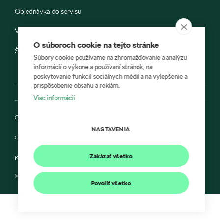
Objednávka do servisu
Vozidlá ihneď k odberu
O súboroch cookie na tejto stránke
Škoda E-shop
Súbory cookie používame na zhromažďovanie a analýzu
informácií o výkone a používaní stránok, na
poskytovanie funkcií sociálnych médií a na vylepšenie a
prispôsobenie obsahu a reklám.
Viac informácií
Ochrana osobných údajov
NASTAVENIA
Cookies
Zakázať všetko
Kontakt
© 2022 HÍLEK a Škoda Auto Slovensko s.r.o.
Povoliť všetko