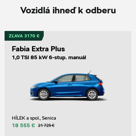
Vozidlá ihneď k odberu
ZĽAVA 3170 €
Fabia Extra Plus
1,0 TSI 85 kW 6-stup. manuál
HÍLEK a spol., Senica
18 555 €
21 725 €