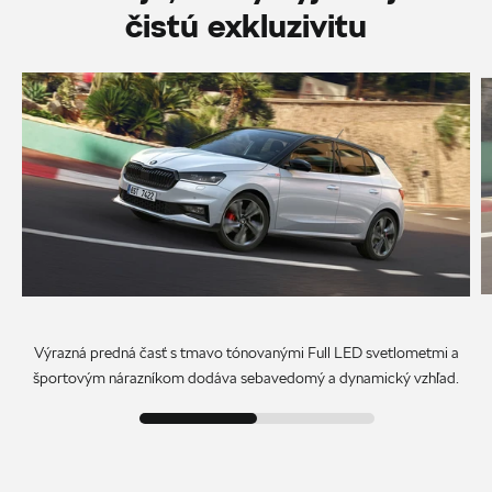
čistú exkluzivitu
Výrazná predná časť s tmavo tónovanými Full LED svetlometmi a
športovým nárazníkom dodáva sebavedomý a dynamický vzhľad.