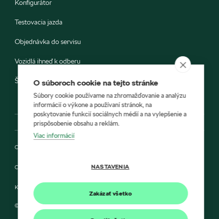
Konfigurátor
Testovacia jazda
Objednávka do servisu
Vozidlá ihneď k odberu
Škoda E-shop
O súboroch cookie na tejto stránke
Súbory cookie používame na zhromažďovanie a analýzu
informácií o výkone a používaní stránok, na
poskytovanie funkcií sociálnych médií a na vylepšenie a
prispôsobenie obsahu a reklám.
Viac informácií
Ochrana osobných údajov
NASTAVENIA
Cookies
Kontakt
Zakázať všetko
© 2022 HÍLEK a Škoda Auto Slovensko s.r.o.