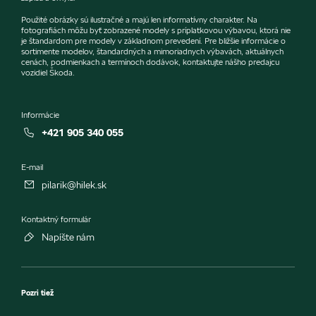
Použité obrázky sú ilustračné a majú len informatívny charakter. Na
fotografiách môžu byť zobrazené modely s príplatkovou výbavou, ktorá nie
je štandardom pre modely v základnom prevedení. Pre bližšie informácie o
sortimente modelov, štandardných a mimoriadnych výbavách, aktuálnych
cenách, podmienkach a termínoch dodávok, kontaktujte nášho predajcu
vozidiel Škoda.
Informácie
+421 905 340 055
E-mail
pilarik@hilek.sk
Kontaktný formulár
Napíšte nám
Pozri tiež