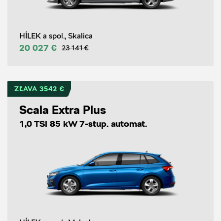
HÍLEK a spol., Skalica
20 027 €
23 141 €
ZĽAVA 3542 €
Scala Extra Plus
1,0 TSI 85 kW 7-stup. automat.