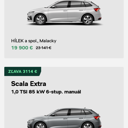
HÍLEK a spol., Malacky
19 900 €
23 141 €
ZĽAVA 3114 €
Scala Extra
1,0 TSI 85 kW 6-stup. manuál