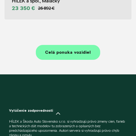
HÍLEK a spol., Malacky
23 350 €
26 892 €
Celá ponuka vozidiel
Vylúčenie zodpovednosti
HÍLEK a Škoda Auto Slovensko s.r.o. si vyhradzujú právo zmeny cien, farieb
a technických dát modelov tu zobrazených a opísaných bez
predchádzajúceho upozornenia. Autori servera si vyhradzujú právo chýb
zápisu a omylu.