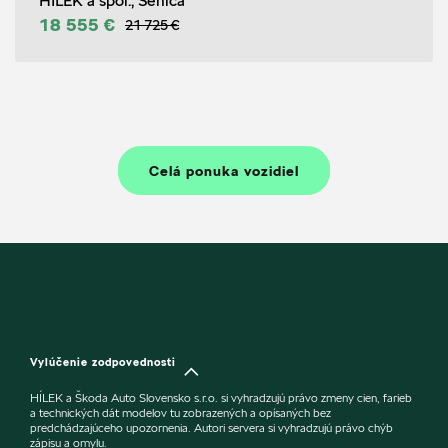
HÍLEK a spol., Senica
18 555 €
21 725 €
Celá ponuka vozidiel
Vylúčenie zodpovednosti
HÍLEK a Škoda Auto Slovensko s.r.o. si vyhradzujú právo zmeny cien, farieb
a technických dát modelov tu zobrazených a opísaných bez
predchádzajúceho upozornenia. Autori servera si vyhradzujú právo chýb
zápisu a omylu.