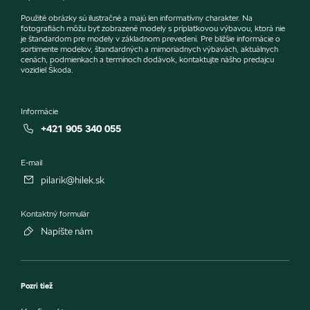
Použité obrázky sú ilustračné a majú len informatívny charakter. Na
fotografiách môžu byť zobrazené modely s príplatkovou výbavou, ktorá nie
je štandardom pre modely v základnom prevedení. Pre bližšie informácie o
sortimente modelov, štandardných a mimoriadnych výbavách, aktuálnych
cenách, podmienkach a termínoch dodávok, kontaktujte nášho predajcu
vozidiel Škoda.
Informácie
+421 905 340 055
E-mail
pilarik@hilek.sk
Kontaktný formulár
Napíšte nám
Pozri tiež