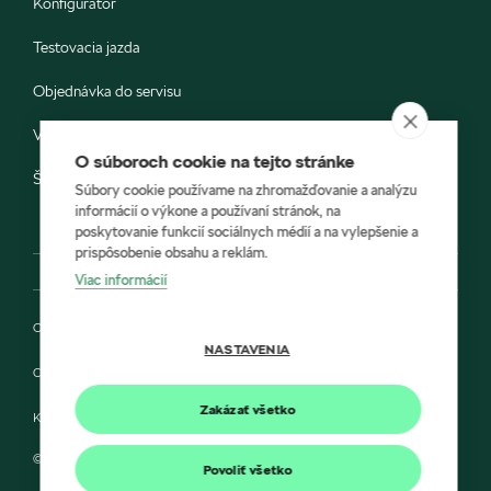
Konfigurátor
Testovacia jazda
Objednávka do servisu
Vozidlá ihneď k odberu
O súboroch cookie na tejto stránke
Škoda E-shop
Súbory cookie používame na zhromažďovanie a analýzu
informácií o výkone a používaní stránok, na
poskytovanie funkcií sociálnych médií a na vylepšenie a
prispôsobenie obsahu a reklám.
Viac informácií
Ochrana osobných údajov
NASTAVENIA
Cookies
Zakázať všetko
Kontakt
© 2022 HÍLEK a Škoda Auto Slovensko s.r.o.
Povoliť všetko