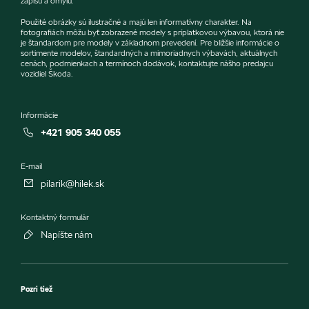
zápisu a omylu.
Použité obrázky sú ilustračné a majú len informatívny charakter. Na
fotografiách môžu byť zobrazené modely s príplatkovou výbavou, ktorá nie
je štandardom pre modely v základnom prevedení. Pre bližšie informácie o
sortimente modelov, štandardných a mimoriadnych výbavách, aktuálnych
cenách, podmienkach a termínoch dodávok, kontaktujte nášho predajcu
vozidiel Škoda.
Informácie
+421 905 340 055
E-mail
pilarik@hilek.sk
Kontaktný formulár
Napíšte nám
Pozri tiež