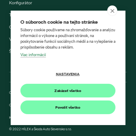
Konfigurátor
Testovacia jazda
O súboroch cookie na tejto stránke
Objednávka do servisu
Súbory cookie používame na zhromažďovanie a analýzu
informácií o výkone a používaní stránok, na
Vozidlá ihneď k odberu
poskytovanie funkcií sociálnych médií a na vylepšenie a
prispôsobenie obsahu a reklám.
Škoda E-shop
Viac informácií
NASTAVENIA
Zakázať všetko
Ochrana osobných údajov
Cookies
Povoliť všetko
Kontakt
© 2022 HÍLEK a Škoda Auto Slovensko s.r.o.