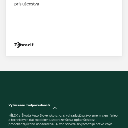
príslušenstva
Zobraziť
Vylúčenie zodpovednosti
HÍLEK a Škoda Auto Slovensko s.r.o. si vyhradzujú právo zmeny cien, farieb
a technických dát modelov tu zobrazených a opísaných bez
predchádzajúceho upozornenia. Autori servera si vyhradzujú právo chýb