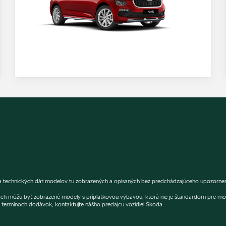
 a technických dát modelov tu zobrazených a opísaných bez predchádzajúceho upozornenia
fiách môžu byť zobrazené modely s príplatkovou výbavou, ktorá nie je štandardom pre mo
termínoch dodávok, kontaktujte nášho predajcu vozidiel Škoda.