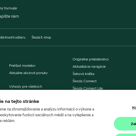
ný formulár
apíšte nám
dlá ihneď k odberu
Škoda E-shop
Originálne príslušenstvo
Prehľad modelov
Aktualizácia navigácie
Aktuálne akciové ponuky
Šeková knižka
Škoda Connect
Výhody pre všetkých
Škoda Connect Lite
už od 1 vozidla
Škoda Economy servis
e na tejto stránke
Ponuka financovania
N
me na zhromažďovanie a analýzu informácií o výkone a
Poistenie
eMobilita
poskytovanie funkcií sociálnych médií a na vylepšenie a
eMobilita od značky Škoda
a reklám.
Za
Mapa nabíjačiek
Servis a príslušenstvo
Kalkulačka nabíjania
Objednávka do servisu