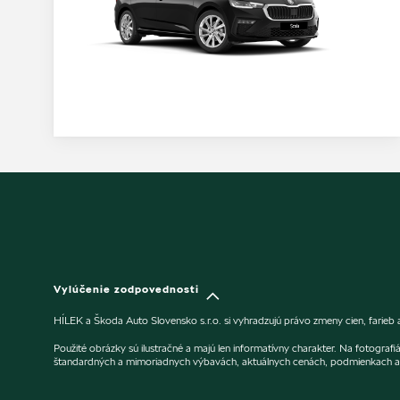
Vylúčenie zodpovednosti
HÍLEK a Škoda Auto Slovensko s.r.o. si vyhradzujú právo zmeny cien, farieb
Použité obrázky sú ilustračné a majú len informatívny charakter. Na fotogra
štandardných a mimoriadnych výbavách, aktuálnych cenách, podmienkach a 