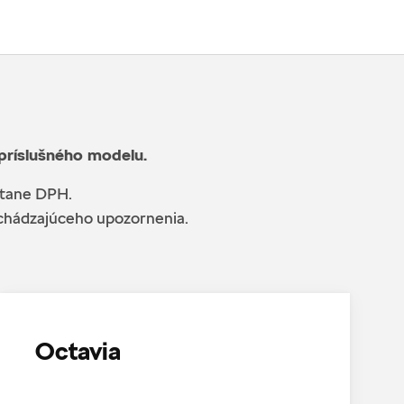
 príslušného modelu.
átane DPH.
edchádzajúceho upozornenia.
Octavia