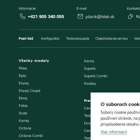
Informácie
E-mail
Kontakt
+421 905 340 055
pilarik@hilek.sk
N
Pozri tiež
Konfigurátor
Testovacia jazda
Objednávka do servisu
Vozi
Všetky modely
Karoq
Peaq
Superb
Epiq
Superb Combi
Enyaq
Kodiaq
Enyaq Coupé
Elroq
Predaj vozidiel
O súboroch cooki
Fabia
Cenníky a katalógy
Súbory cookie používa
Scala
Testovacia jazda
používaní stránok, na 
Kamiq
Dostupné vozidlá skladom
prispôsobenie obsahu 
Octavia
Cenníky a katalógy
Viac informácií
Octavia Combi
Testovacia jazda