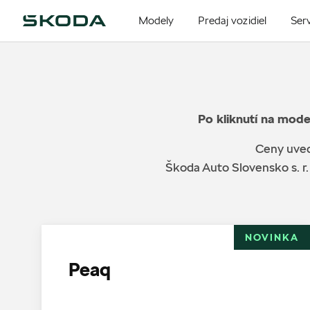
Modely
Predaj vozidiel
Serv
Po kliknutí na mode
Ceny uved
Škoda Auto Slovensko s. r.
NOVINKA
Peaq