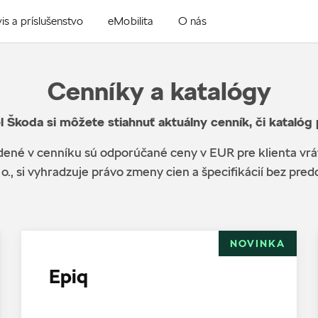
is a príslušenstvo
eMobilita
O nás
Cenníky a katalógy
l Škoda si môžete stiahnuť aktuálny cenník, či katalóg
ené v cenníku sú odporúčané ceny v EUR pre klienta vr
 o., si vyhradzuje právo zmeny cien a špecifikácií bez pr
NOVINKA
Epiq