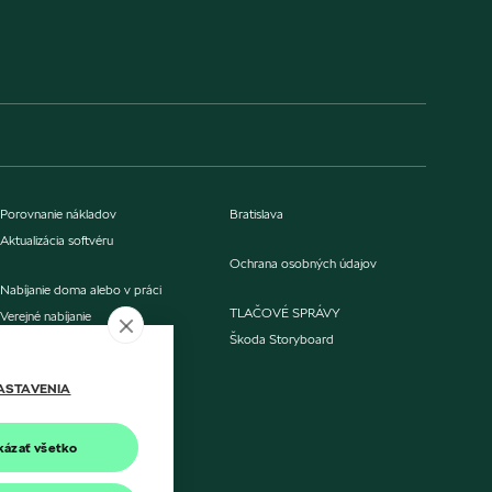
Porovnanie nákladov
Bratislava
Aktualizácia softvéru
Ochrana osobných údajov
Nabíjanie doma alebo v práci
TLAČOVÉ SPRÁVY
Verejné nabíjanie
Škoda Storyboard
O nás
ASTAVENIA
Kontakt
kázať všetko
Malacky
Skalica