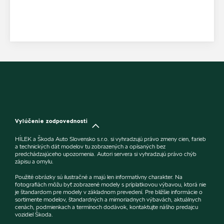
Vylúčenie zodpovednosti
HÍLEK a Škoda Auto Slovensko s.r.o. si vyhradzujú právo zmeny cien, farieb
a technických dát modelov tu zobrazených a opísaných bez
predchádzajúceho upozornenia. Autori servera si vyhradzujú právo chýb
zápisu a omylu.
Použité obrázky sú ilustračné a majú len informatívny charakter. Na
fotografiách môžu byť zobrazené modely s príplatkovou výbavou, ktorá nie
je štandardom pre modely v základnom prevedení. Pre bližšie informácie o
sortimente modelov, štandardných a mimoriadnych výbavách, aktuálnych
cenách, podmienkach a termínoch dodávok, kontaktujte nášho predajcu
vozidiel Škoda.