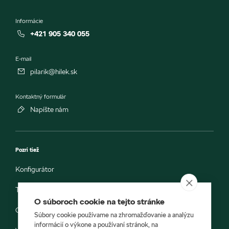
Informácie
+421 905 340 055
E-mail
pilarik@hilek.sk
Kontaktný formulár
Napíšte nám
Pozri tiež
Konfigurátor
Testovacia jazda
O súboroch cookie na tejto stránke
Objednávka do servisu
Súbory cookie používame na zhromažďovanie a analýzu
informácií o výkone a používaní stránok, na