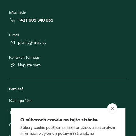
Informácie
+421 905 340 055
E-mail
pilarik@hilek.sk
Kontaktný formulár
Napíšte nám
Pozri tiež
Konfigurátor
Testovacia jazda
O súboroch cookie na tejto stránke
Objednávka do servisu
Súbory cookie používame na zhromažďovanie a analýzu
informácií o výkone a používaní stránok, na