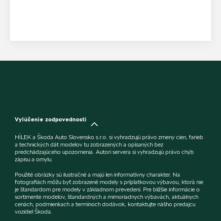
Vylúčenie zodpovednosti
HÍLEK a Škoda Auto Slovensko s.r.o. si vyhradzujú právo zmeny cien, farieb
a technických dát modelov tu zobrazených a opísaných bez
predchádzajúceho upozornenia. Autori servera si vyhradzujú právo chýb
zápisu a omylu.
Použité obrázky sú ilustračné a majú len informatívny charakter. Na
fotografiách môžu byť zobrazené modely s príplatkovou výbavou, ktorá nie
je štandardom pre modely v základnom prevedení. Pre bližšie informácie o
sortimente modelov, štandardných a mimoriadnych výbavách, aktuálnych
cenách, podmienkach a termínoch dodávok, kontaktujte nášho predajcu
vozidiel Škoda.