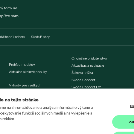
ný formulár
apíšte nám
dlá ihneď k odberu
Škoda E-shop
Originálne príslušenstvo
Prehľad modelov
Aktualizácia navigácie
Aktuálne akciové ponuky
Šeková knižka
Škoda Connect
Výhody pre všetkých
Škoda Connect Lite
už od 1 vozidla
Škoda Economy servis
e na tejto stránke
Ponuka financovania
N
me na zhromažďovanie a analýzu informácií o výkone a
Poistenie
eMobilita
poskytovanie funkcií sociálnych médií a na vylepšenie a
eMobilita od značky Škoda
a reklám.
Za
Mapa nabíjačiek
Servis a príslušenstvo
Kalkulačka nabíjania
Objednávka do servisu