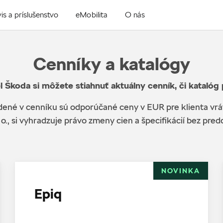
is a príslušenstvo
eMobilita
O nás
Cenníky a katalógy
l Škoda si môžete stiahnuť aktuálny cenník, či katalóg
ené v cenníku sú odporúčané ceny v EUR pre klienta vr
 o., si vyhradzuje právo zmeny cien a špecifikácií bez pr
NOVINKA
Epiq