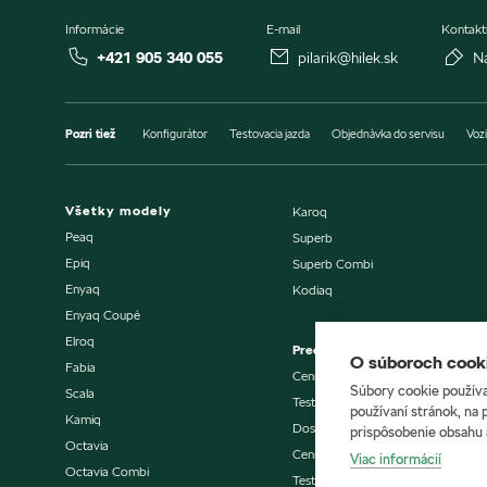
Informácie
E-mail
Kontakt
+421 905 340 055
pilarik@hilek.sk
N
Pozri tiež
Konfigurátor
Testovacia jazda
Objednávka do servisu
Vozi
Všetky modely
Karoq
Peaq
Superb
Epiq
Superb Combi
Enyaq
Kodiaq
Enyaq Coupé
Elroq
Predaj vozidiel
O súboroch cooki
Fabia
Cenníky a katalógy
Súbory cookie používa
Scala
Testovacia jazda
používaní stránok, na 
Kamiq
Dostupné vozidlá skladom
prispôsobenie obsahu 
Octavia
Cenníky a katalógy
Viac informácií
Octavia Combi
Testovacia jazda