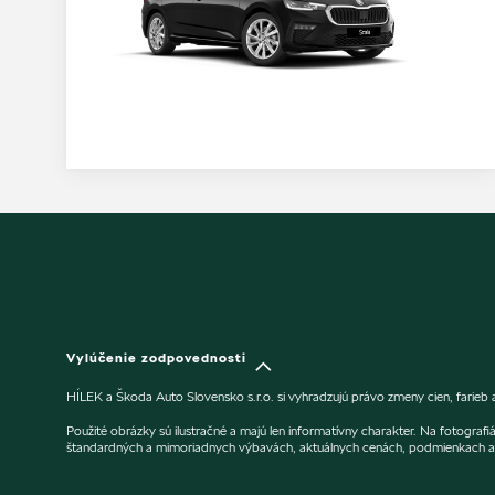
Vylúčenie zodpovednosti
HÍLEK a Škoda Auto Slovensko s.r.o. si vyhradzujú právo zmeny cien, farieb
Použité obrázky sú ilustračné a majú len informatívny charakter. Na fotogra
štandardných a mimoriadnych výbavách, aktuálnych cenách, podmienkach a 