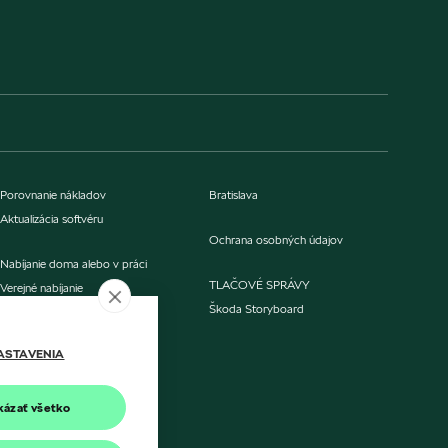
Porovnanie nákladov
Bratislava
Aktualizácia softvéru
Ochrana osobných údajov
Nabíjanie doma alebo v práci
TLAČOVÉ SPRÁVY
Verejné nabíjanie
Škoda Storyboard
O nás
ASTAVENIA
Kontakt
kázať všetko
Malacky
Skalica