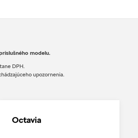
 príslušného modelu.
átane DPH.
edchádzajúceho upozornenia.
Octavia