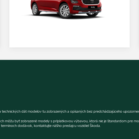
 a technických dát modelov tu zobrazených a opísaných bez predchádzajúceho upozornenia
fiách môžu byť zobrazené modely s príplatkovou výbavou, ktorá nie je štandardom pre mo
termínoch dodávok, kontaktujte nášho predajcu vozidiel Škoda.