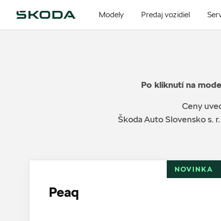
Modely
Predaj vozidiel
Serv
Po kliknutí na mode
Ceny uved
Škoda Auto Slovensko s. r.
NOVINKA
Peaq