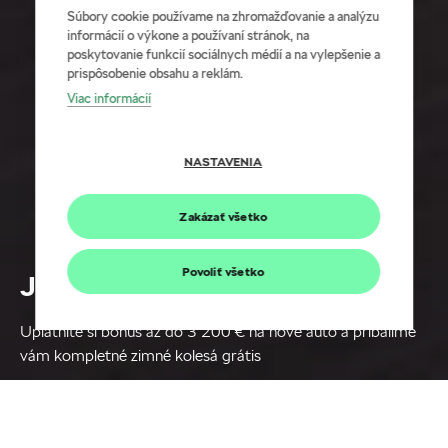
Súbory cookie používame na zhromažďovanie a analýzu
informácií o výkone a používaní stránok, na
poskytovanie funkcií sociálnych médií a na vylepšenie a
prispôsobenie obsahu a reklám.
Viac informácií
NASTAVENIA
Zakázať všetko
Povoliť všetko
Jarné výhody pre všetkých
Uplatnite si bonus až do 3 200 € na nové auto a pribalíme
vám kompletné zimné kolesá grátis
Naše celoplošné