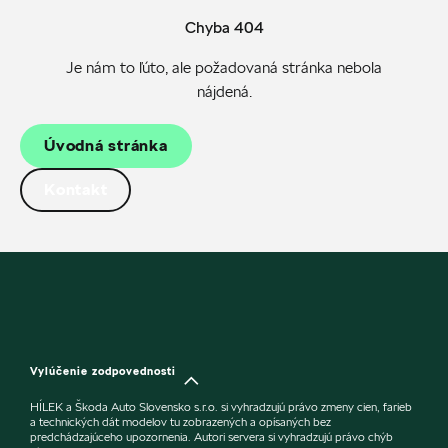
Chyba 404
Je nám to ľúto, ale požadovaná stránka nebola
nájdená.
Úvodná stránka
Kontakt
Vylúčenie zodpovednosti
HÍLEK a Škoda Auto Slovensko s.r.o. si vyhradzujú právo zmeny cien, farieb
a technických dát modelov tu zobrazených a opísaných bez
predchádzajúceho upozornenia. Autori servera si vyhradzujú právo chýb