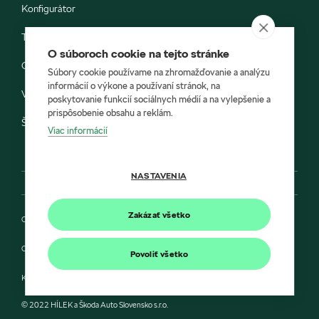
Konfigurátor
Testovacia jazda
O súboroch cookie na tejto stránke
Objednávka do servisu
Súbory cookie používame na zhromažďovanie a analýzu
informácií o výkone a používaní stránok, na
Vozidlá ihneď k odberu
poskytovanie funkcií sociálnych médií a na vylepšenie a
prispôsobenie obsahu a reklám.
Škoda E-shop
Viac informácií
NASTAVENIA
Zakázať všetko
Ochrana osobných údajov
Cookies
Povoliť všetko
Kontakt
© 2022 HÍLEK a Škoda Auto Slovensko s.r.o.