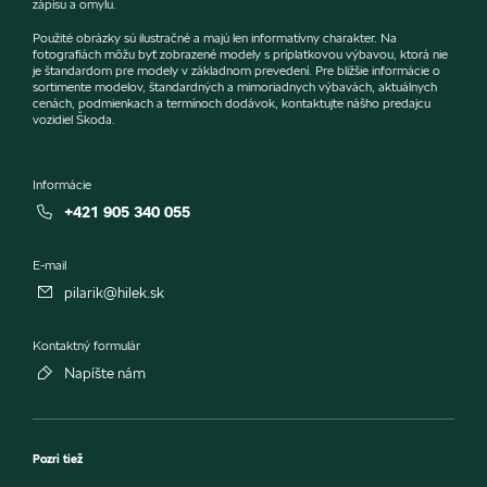
zápisu a omylu.
Použité obrázky sú ilustračné a majú len informatívny charakter. Na
fotografiách môžu byť zobrazené modely s príplatkovou výbavou, ktorá nie
je štandardom pre modely v základnom prevedení. Pre bližšie informácie o
sortimente modelov, štandardných a mimoriadnych výbavách, aktuálnych
cenách, podmienkach a termínoch dodávok, kontaktujte nášho predajcu
vozidiel Škoda.
Informácie
+421 905 340 055
E-mail
pilarik@hilek.sk
Kontaktný formulár
Napíšte nám
Pozri tiež