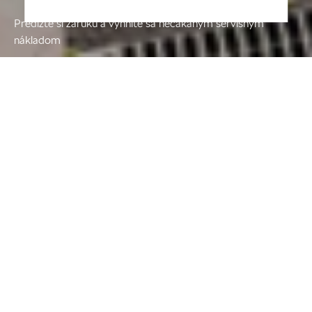
Predĺžte si záruku a vyhnite sa nečakaným servisným
nákladom
Na nové vozidlá Škoda poskytuje
výrobca na slovenskom trhu predĺženú
záruku v rozsahu 5 rokov alebo 100
000 km (podľa toho čo nastane skôr) v
cene vozidla od 1.1.2017.
Zadovážením paketu „
Predĺženej
záruky
“ získavate istotu, že Vám po
obdobie až 5 rokov od kúpy vozidla
alebo do dosiahnutia zvoleného limitu
najazdených kilometrov nevzniknú
žiadne nepredvídané náklady spojené s
opravou Vášho vozidla.