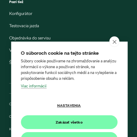
Pozri tiež
Konfigurátor
Testovacia jazda
Objednávka do servisu
Vozidlá ihneď k odberu
O súboroch cookie na tejto stránke
Súbory cookie používame na zhromažďovanie a analýzu
Škoda E-shop
informácií o výkone a používaní stránok, na
poskytovanie funkcií sociálnych médií a na vylepšenie a
prispôsobenie obsahu a reklám.
Viac informácií
Ochrana osobných údajov
NASTAVENIA
Cookies
Zakázať všetko
Kontakt