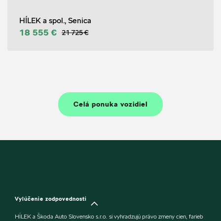
HÍLEK a spol., Senica
18 555 €
21 725 €
Celá ponuka vozidiel
Vylúčenie zodpovednosti
HÍLEK a Škoda Auto Slovensko s.r.o. si vyhradzujú právo zmeny cien, farieb