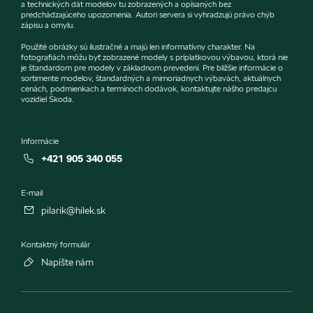
a technických dát modelov tu zobrazených a opísaných bez
predchádzajúceho upozornenia. Autori servera si vyhradzujú právo chýb
zápisu a omylu.
Použité obrázky sú ilustračné a majú len informatívny charakter. Na
fotografiách môžu byť zobrazené modely s príplatkovou výbavou, ktorá nie
je štandardom pre modely v základnom prevedení. Pre bližšie informácie o
sortimente modelov, štandardných a mimoriadnych výbavách, aktuálnych
cenách, podmienkach a termínoch dodávok, kontaktujte nášho predajcu
vozidiel Škoda.
Informácie
+421 905 340 055
E-mail
pilarik@hilek.sk
Kontaktný formulár
Napíšte nám