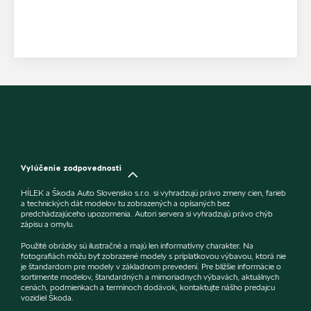
Vylúčenie zodpovednosti
HÍLEK a Škoda Auto Slovensko s.r.o. si vyhradzujú právo zmeny cien, farieb
a technických dát modelov tu zobrazených a opísaných bez
predchádzajúceho upozornenia. Autori servera si vyhradzujú právo chýb
zápisu a omylu.
Použité obrázky sú ilustračné a majú len informatívny charakter. Na
fotografiách môžu byť zobrazené modely s príplatkovou výbavou, ktorá nie
je štandardom pre modely v základnom prevedení. Pre bližšie informácie o
sortimente modelov, štandardných a mimoriadnych výbavách, aktuálnych
cenách, podmienkach a termínoch dodávok, kontaktujte nášho predajcu
vozidiel Škoda.