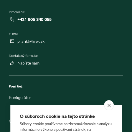
Informácie
+421 905 340 055
E-mail
pilarik@hilek.sk
Kontaktný formulár
Napíšte nám
Pozri tiež
Konfigurátor
Testovacia jazda
O súboroch cookie na tejto stránke
Objednávka do servisu
Súbory cookie používame na zhromažďovanie a analýzu
informácií o výkone a používaní stránok, na