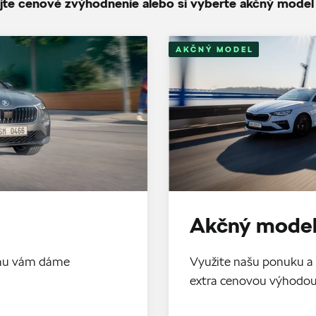
jte cenové zvýhodnenie alebo si vyberte akčný model
AKČNÝ MODEL
Akčný model
tomu vám dáme
Využite našu ponuku a 
extra cenovou výhodo