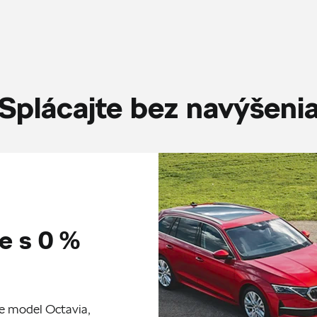
Splácajte bez navýšeni
e s 0 %
re model Octavia,