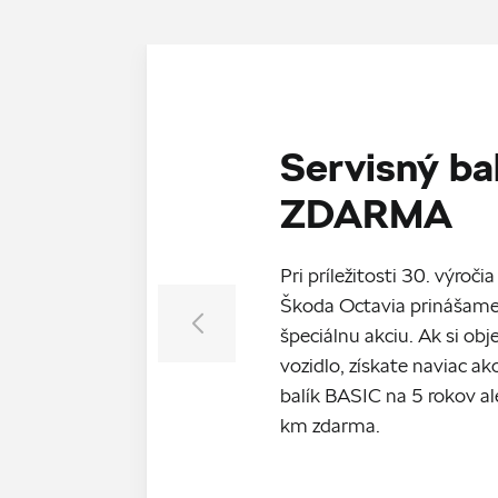
Servisný ba
ZDARMA
Pri príležitosti 30. výroč
Škoda Octavia prinášame
špeciálnu akciu. Ak si ob
vozidlo, získate naviac a
balík BASIC na 5 rokov 
km zdarma.