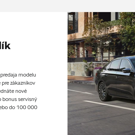
lík
ia predaja modelu
 pre zákazníkov
jednáte nové
ko bonus servisný
alebo do 100 000