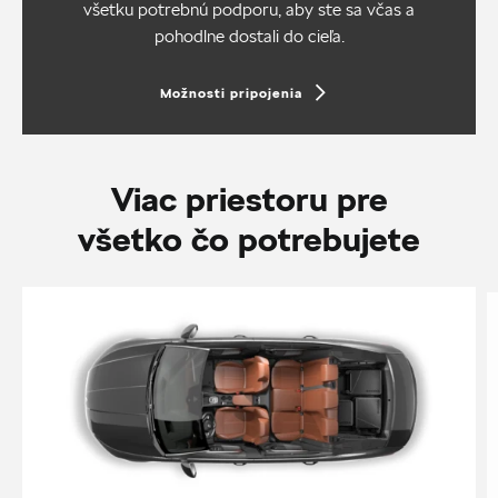
všetku potrebnú podporu, aby ste sa včas a
pohodlne dostali do cieľa.
Možnosti pripojenia
Viac priestoru pre
všetko čo potrebujete