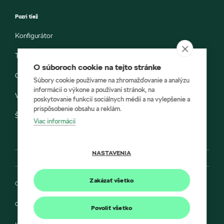
Pozri tiež
Konfigurátor
Testovacia jazda
O súboroch cookie na tejto stránke
Objednávka do servisu
Súbory cookie používame na zhromažďovanie a analýzu
informácií o výkone a používaní stránok, na
Vozidlá ihneď k odberu
poskytovanie funkcií sociálnych médií a na vylepšenie a
prispôsobenie obsahu a reklám.
Škoda E-shop
Viac informácií
NASTAVENIA
Zakázať všetko
Ochrana osobných údajov
Cookies
Povoliť všetko