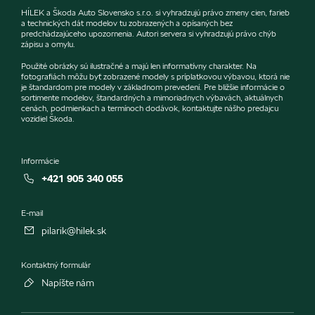
HÍLEK a Škoda Auto Slovensko s.r.o. si vyhradzujú právo zmeny cien, farieb
a technických dát modelov tu zobrazených a opísaných bez
predchádzajúceho upozornenia. Autori servera si vyhradzujú právo chýb
zápisu a omylu.
Použité obrázky sú ilustračné a majú len informatívny charakter. Na
fotografiách môžu byť zobrazené modely s príplatkovou výbavou, ktorá nie
je štandardom pre modely v základnom prevedení. Pre bližšie informácie o
sortimente modelov, štandardných a mimoriadnych výbavách, aktuálnych
cenách, podmienkach a termínoch dodávok, kontaktujte nášho predajcu
vozidiel Škoda.
Informácie
+421 905 340 055
E-mail
pilarik@hilek.sk
Kontaktný formulár
Napíšte nám