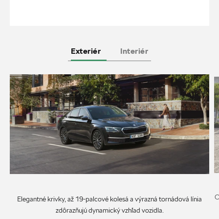
Exteriér
Interiér
O
Elegantné krivky, až 19-palcové kolesá a výrazná tornádová línia
zdôrazňujú dynamický vzhľad vozidla.