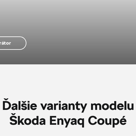
rátor
Ďalšie varianty modelu
Škoda Enyaq Coupé