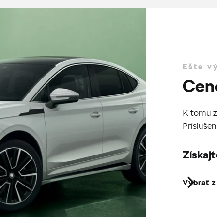
Ešte v
Cen
K tomu z
Príslušen
Získajt
Vybrať 