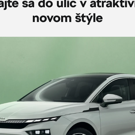
jte sa do ulíc v atrakt
novom štýle