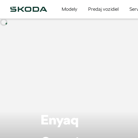
Modely
Predaj vozidiel
Serv
Enyaq