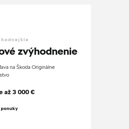
ýhodnejšie
ové zvýhodnenie
ľava na Škoda Originálne
stvo
e až 3 000 €
z ponuky