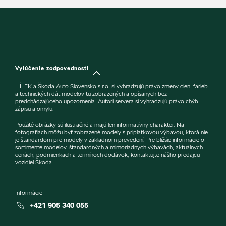
Vylúčenie zodpovednosti
HÍLEK a Škoda Auto Slovensko s.r.o. si vyhradzujú právo zmeny cien, farieb
a technických dát modelov tu zobrazených a opísaných bez
predchádzajúceho upozornenia. Autori servera si vyhradzujú právo chýb
zápisu a omylu.
Použité obrázky sú ilustračné a majú len informatívny charakter. Na
fotografiách môžu byť zobrazené modely s príplatkovou výbavou, ktorá nie
je štandardom pre modely v základnom prevedení. Pre bližšie informácie o
sortimente modelov, štandardných a mimoriadnych výbavách, aktuálnych
cenách, podmienkach a termínoch dodávok, kontaktujte nášho predajcu
vozidiel Škoda.
Informácie
+421 905 340 055