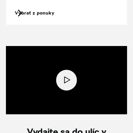
Vybrať z ponuky
Vydajte sa do ulíc v