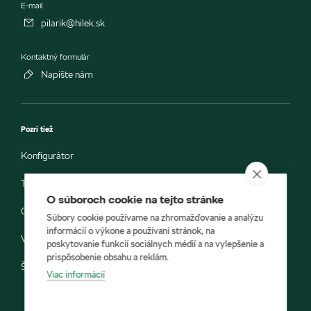
E-mail
pilarik@hilek.sk
Kontaktný formulár
Napíšte nám
Pozri tiež
Konfigurátor
Testovacia jazda
O súboroch cookie na tejto stránke
Objednávka do servisu
Súbory cookie používame na zhromažďovanie a analýzu
informácií o výkone a používaní stránok, na
Vozidlá ihneď k odberu
poskytovanie funkcií sociálnych médií a na vylepšenie a
prispôsobenie obsahu a reklám.
Škoda E-shop
Viac informácií