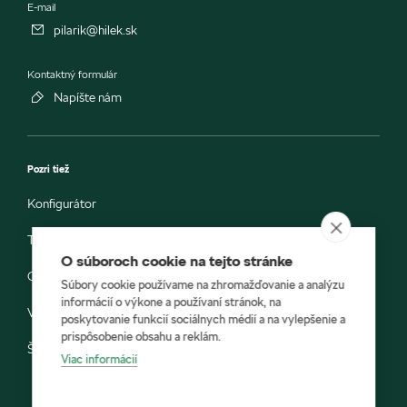
E-mail
pilarik@hilek.sk
Kontaktný formulár
Napíšte nám
Pozri tiež
Konfigurátor
Testovacia jazda
O súboroch cookie na tejto stránke
Objednávka do servisu
Súbory cookie používame na zhromažďovanie a analýzu
informácií o výkone a používaní stránok, na
Vozidlá ihneď k odberu
poskytovanie funkcií sociálnych médií a na vylepšenie a
prispôsobenie obsahu a reklám.
Škoda E-shop
Viac informácií