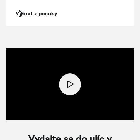
Vybrať z ponuky
Vydajte sa do ulíc v