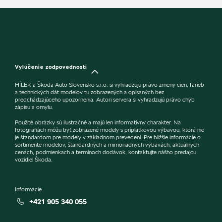
Vylúčenie zodpovednosti
HÍLEK a Škoda Auto Slovensko s.r.o. si vyhradzujú právo zmeny cien, farieb
a technických dát modelov tu zobrazených a opísaných bez
predchádzajúceho upozornenia. Autori servera si vyhradzujú právo chýb
zápisu a omylu.
Použité obrázky sú ilustračné a majú len informatívny charakter. Na
fotografiách môžu byť zobrazené modely s príplatkovou výbavou, ktorá nie
je štandardom pre modely v základnom prevedení. Pre bližšie informácie o
sortimente modelov, štandardných a mimoriadnych výbavách, aktuálnych
cenách, podmienkach a termínoch dodávok, kontaktujte nášho predajcu
vozidiel Škoda.
Informácie
+421 905 340 055