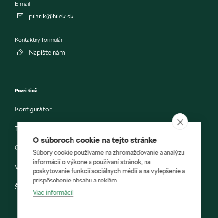
E-mail
pilarik@hilek.sk
Kontaktný formulár
Napíšte nám
Pozri tiež
Konfigurátor
Testovacia jazda
O súboroch cookie na tejto stránke
Objednávka do servisu
Súbory cookie používame na zhromažďovanie a analýzu
informácií o výkone a používaní stránok, na
Vozidlá ihneď k odberu
poskytovanie funkcií sociálnych médií a na vylepšenie a
prispôsobenie obsahu a reklám.
Škoda E-shop
Viac informácií