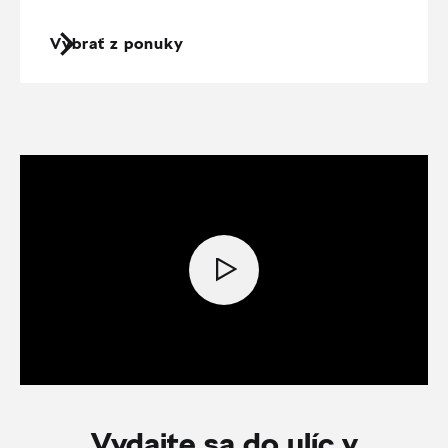
Vybrať z ponuky
Vydajte sa do ulíc v