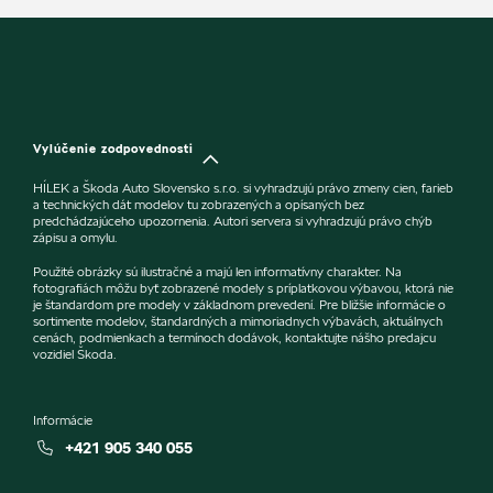
Vylúčenie zodpovednosti
HÍLEK a Škoda Auto Slovensko s.r.o. si vyhradzujú právo zmeny cien, farieb
a technických dát modelov tu zobrazených a opísaných bez
predchádzajúceho upozornenia. Autori servera si vyhradzujú právo chýb
zápisu a omylu.
Použité obrázky sú ilustračné a majú len informatívny charakter. Na
fotografiách môžu byť zobrazené modely s príplatkovou výbavou, ktorá nie
je štandardom pre modely v základnom prevedení. Pre bližšie informácie o
sortimente modelov, štandardných a mimoriadnych výbavách, aktuálnych
cenách, podmienkach a termínoch dodávok, kontaktujte nášho predajcu
vozidiel Škoda.
Informácie
+421 905 340 055