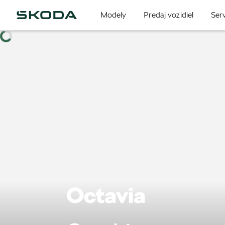
Modely
Predaj vozidiel
Serv
Octavia