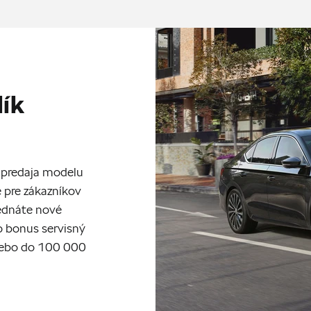
lík
ia predaja modelu
 pre zákazníkov
jednáte nové
ko bonus servisný
alebo do 100 000