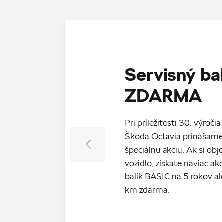
Servisný ba
ZDARMA
Pri príležitosti 30. výroč
Škoda Octavia prinášame
špeciálnu akciu. Ak si ob
vozidlo, získate naviac a
balík BASIC na 5 rokov 
km zdarma.