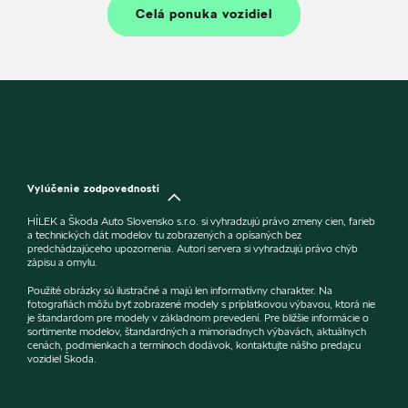
Celá ponuka vozidiel
Vylúčenie zodpovednosti
HÍLEK a Škoda Auto Slovensko s.r.o. si vyhradzujú právo zmeny cien, farieb
a technických dát modelov tu zobrazených a opísaných bez
predchádzajúceho upozornenia. Autori servera si vyhradzujú právo chýb
zápisu a omylu.
Použité obrázky sú ilustračné a majú len informatívny charakter. Na
fotografiách môžu byť zobrazené modely s príplatkovou výbavou, ktorá nie
je štandardom pre modely v základnom prevedení. Pre bližšie informácie o
sortimente modelov, štandardných a mimoriadnych výbavách, aktuálnych
cenách, podmienkach a termínoch dodávok, kontaktujte nášho predajcu
vozidiel Škoda.