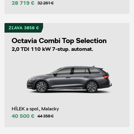
28 719 €
32 261 €
ZĽAVA 3858 €
Octavia Combi Top Selection
2,0 TDI 110 kW 7-stup. automat.
HÍLEK a spol., Malacky
40 500 €
44 358 €