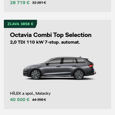
28 719 €
32 261 €
ZĽAVA 3858 €
Octavia Combi Top Selection
2,0 TDI 110 kW 7-stup. automat.
HÍLEK a spol., Malacky
40 500 €
44 358 €