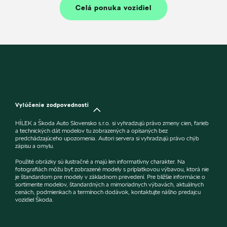
Celá ponuka vozidiel
Vylúčenie zodpovednosti
HÍLEK a Škoda Auto Slovensko s.r.o. si vyhradzujú právo zmeny cien, farieb
a technických dát modelov tu zobrazených a opísaných bez
predchádzajúceho upozornenia. Autori servera si vyhradzujú právo chýb
zápisu a omylu.
Použité obrázky sú ilustračné a majú len informatívny charakter. Na
fotografiách môžu byť zobrazené modely s príplatkovou výbavou, ktorá nie
je štandardom pre modely v základnom prevedení. Pre bližšie informácie o
sortimente modelov, štandardných a mimoriadnych výbavách, aktuálnych
cenách, podmienkach a termínoch dodávok, kontaktujte nášho predajcu
vozidiel Škoda.