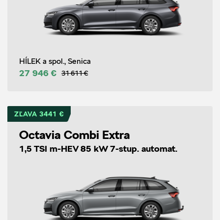
HÍLEK a spol., Senica
27 946 €
31 611 €
ZĽAVA 3441 €
Octavia Combi Extra
1,5 TSI m-HEV 85 kW 7-stup. automat.