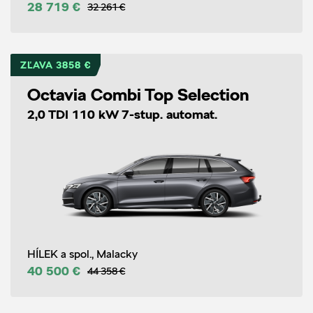
28 719 €
32 261 €
ZĽAVA 3858 €
Octavia Combi Top Selection
2,0 TDI 110 kW 7-stup. automat.
HÍLEK a spol., Malacky
40 500 €
44 358 €