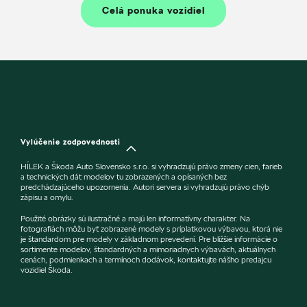
Celá ponuka vozidiel
Vylúčenie zodpovednosti
HÍLEK a Škoda Auto Slovensko s.r.o. si vyhradzujú právo zmeny cien, farieb
a technických dát modelov tu zobrazených a opísaných bez
predchádzajúceho upozornenia. Autori servera si vyhradzujú právo chýb
zápisu a omylu.
Použité obrázky sú ilustračné a majú len informatívny charakter. Na
fotografiách môžu byť zobrazené modely s príplatkovou výbavou, ktorá nie
je štandardom pre modely v základnom prevedení. Pre bližšie informácie o
sortimente modelov, štandardných a mimoriadnych výbavách, aktuálnych
cenách, podmienkach a termínoch dodávok, kontaktujte nášho predajcu
vozidiel Škoda.