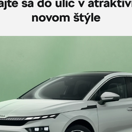
jte sa do ulíc v atrakt
novom štýle