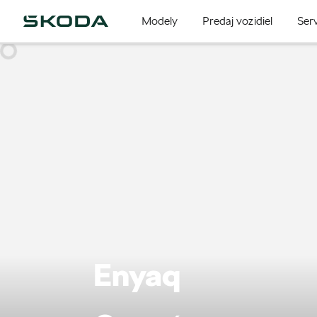
Modely
Predaj vozidiel
Serv
Enyaq