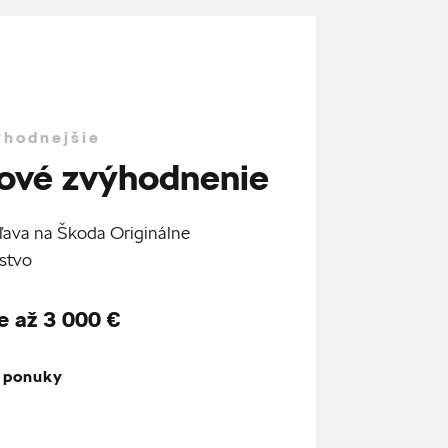
ýhodnejšie
ové zvýhodnenie
ľava na Škoda Originálne
stvo
e až 3 000 €
z ponuky