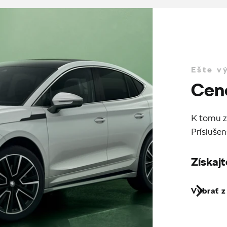
Ešte v
Cen
K tomu z
Príslušen
Získajt
Vybrať 