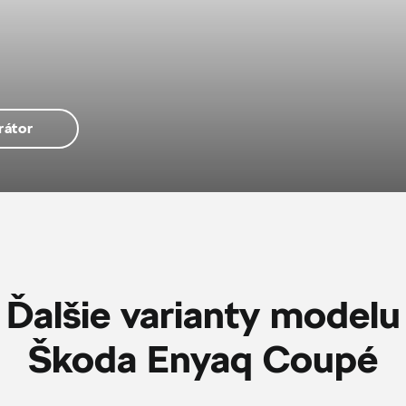
rátor
Ďalšie varianty modelu
Škoda Enyaq Coupé